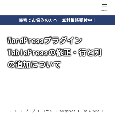
MENU
集客でお悩みの方へ 無料相談受付中！
WordPressプラグイン
TablePressの修正・行と列
の追加について
2023年5月10日
2023年9月12日
投稿日
更新日
カテゴリー
カテゴリー
エーアイティ研究所
TablePress
Wordpress
著
者
ホーム
ブログ
コラム
Wordpress
TablePress